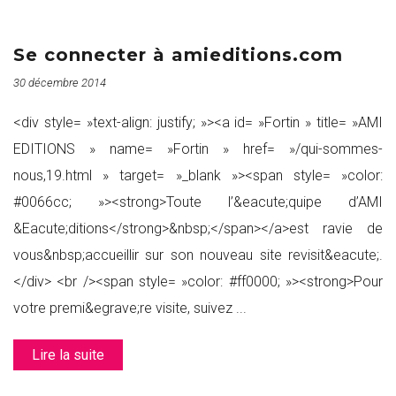
Se connecter à amieditions.com
30 décembre 2014
<div style= »text-align: justify; »><a id= »Fortin » title= »AMI
EDITIONS » name= »Fortin » href= »/qui-sommes-
nous,19.html » target= »_blank »><span style= »color:
#0066cc; »><strong>Toute l’&eacute;quipe d’AMI
&Eacute;ditions</strong>&nbsp;</span></a>est ravie de
vous&nbsp;accueillir sur son nouveau site revisit&eacute;.
</div> <br /><span style= »color: #ff0000; »><strong>Pour
votre premi&egrave;re visite, suivez ...
Lire la suite