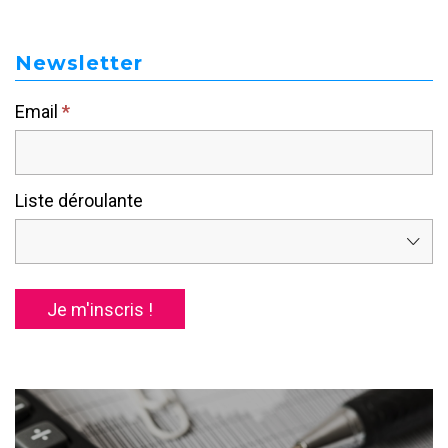
Newsletter
Newsletter
Email
*
sidebar
Liste déroulante
Je m'inscris !