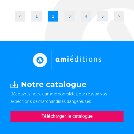
<
1
2
3
4
5
>
Notre catalogue
Découvrez notre gamme complète pour réussir vos
expéditions de marchandises dangereuses.
Télécharger le catalogue